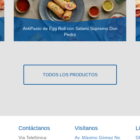
AntiPasto de Egg Roll con Salami Supremo Don
Pedro
VER RECETA
TODOS LOS PRODUCTOS
Contáctanos
Visítanos
L
Vía Telefónica:
Av. Máximo Gómez No.
G