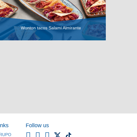
Wonton tacos Salami Almirante
VER RECETA
inks
Follow us
RUPO