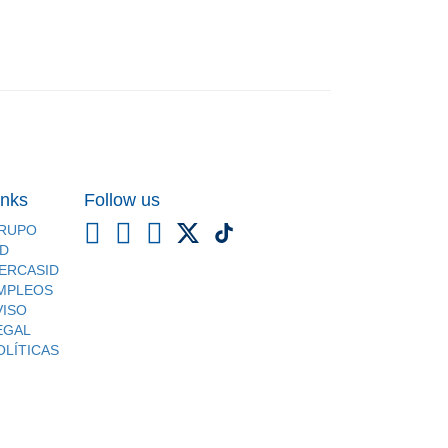
inks
Follow us
RUPO
ID
ERCASID
MPLEOS
VISO
EGAL
OLÍTICAS