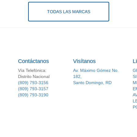
TODAS LAS MARCAS
Contáctanos
Visítanos
L
Vía Telefónica:
Av. Máximo Gómez No.
G
Distrito Nacional
182,
S
(809) 793-3156
Santo Domingo, RD
M
(809) 793-3157
E
(809) 793-3190
A
L
P